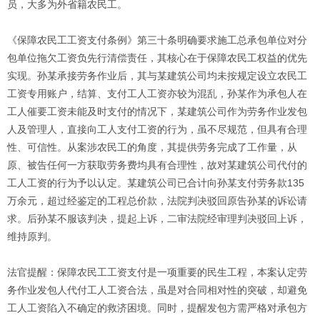
员，大多为外省籍农民工。
《保障农民工工资支付条例》第三十条明确要求施工总承包单位对分
包单位拖欠工资负先行清偿责任，其核心在于保障农民工权益的优先
实现。孙某承接劳务作业后，其与某建筑公司均未按规定设立农民工
工资专用账户，结算、支付工人工资亦较为混乱，孙某作为承包人在
工人催要工资未能及时支付的情况下，某建筑公司作为劳务作业发包
人及管理人，直接向工人支付工资的行为，虽不尽规范，但具有合理
性、可信性。从案涉农民工的角度，其提供劳务完成了工作量，从
原、被告任何一方获取劳务费均具有合理性，故对某建筑公司代付的
工人工资的行为予以认定。某建筑公司已合计向孙某支付劳务款135
万余元，超过经鉴定的工程总价款，法院判决驳回原告孙某的诉讼请
求。后孙某不服该判决，提起上诉，二审法院经审理判决驳回上诉，
维持原判。
法官提醒：保障农民工工资支付是一项重要的民生工程，本案认定劳
务作业发包人代付工人工资合法，虽是对合同相对性的突破，却避免
工人工资陷入不确定的救济困境。同时，提醒发包方需严格对承包方