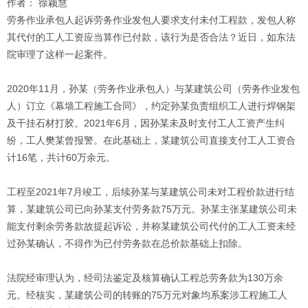
作者： 徐颖慧
劳务作业承包人起诉劳务作业发包人要求支付未付工程款，发包人称
其代付的工人工资应当算作已付款，该行为是否合法？近日，如东法
院审理了这样一起案件。
2020年11月，孙某（劳务作业承包人）与某建筑公司（劳务作业发包
人）订立《幕墙工程施工合同》，约定孙某负责组织工人进行焊钢架
及干挂石材打胶。2021年6月，因孙某未及时支付工人工资产生纠
纷，工人樊某曾报警。在此基础上，某建筑公司直接支付工人工资合
计16笔，共计60万余元。
工程至2021年7月竣工，后续孙某与某建筑公司未对工程价款进行结
算，某建筑公司已向孙某支付劳务款75万元。孙某主张某建筑公司未
能支付剩余劳务款故提起诉讼，并称某建筑公司代付的工人工资未经
过孙某确认，不得作为已付劳务款在总价款基础上扣除。
法院经审理认为，经司法鉴定及核算确认工程总劳务款为130万余
元。经核实，某建筑公司的转账的75万元对象均系案涉工程施工人