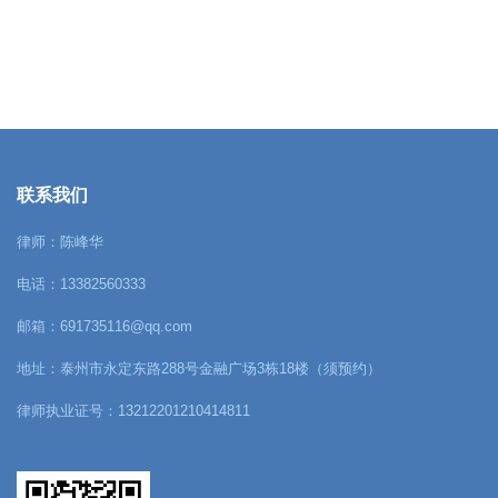
联系我们
律师：陈峰华
电话：13382560333
邮箱：691735116@qq.com
地址：泰州市永定东路288号金融广场3栋18楼（须预约）
律师执业证号：13212201210414811