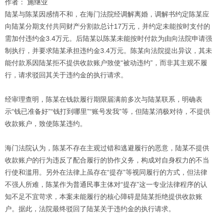
作者： 施继业
陆某与陈某因感情不和，在海门法院经调解离婚，调解书约定陈某应
向陆某分期支付共同财产分割款总计17万元，并约定未能按时支付的
需加付违约金3.4万元。后陆某以陈某未能按时付款为由向法院申请强
制执行，并要求陆某承担违约金3.4万元。陈某向法院提出异议，其未
能付款系因陆某拒不提供收款账户致使“被动违约”，而非其主观不履
行，请求驳回其关于违约金的执行请求。
经审理查明，陈某在钱款履行期限届满前多次与陆某联系，明确表
示“钱已准备好”“钱打到哪里”“账号发我”等，但陆某消极对待，不提供
收款账户，致使陈某违约。
海门法院认为，陈某不存在主观过错和逃避履行的恶意，陆某不提供
收款账户的行为违反了配合履行的协作义务，构成对自身权力的不当
行使和滥用。另外在法律上虽存在“提存”等视同履行的方式，但法律
不强人所难，陈某作为普通民事主体对“提存”这一专业法律程序的认
知不足不宜苛求，本案未能履行的核心障碍是陆某拒绝提供收款账
户。据此，法院最终驳回了陆某关于违约金的执行请求。