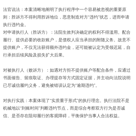
法官说法：本案清晰地阐明了执行程序中一个容易被忽视的重要原
则：胜诉方不得利用胜诉地位，恶意制造对方“违约”状态，进而申请
执行违约金。
对申请执行人（胜诉方）：法院生效判决确定的权利不得滥用。配合
履行、提供必要的收款账户，是债权人应当承担的附随义务。故意不
提供账户，不仅无法获得额外违约金，还可能被认定为受领迟延，自
行承担后续风险及损失扩大后果。
对被执行人（败诉方）：如遇对方拒不提供账户等配合条件，应通过
书面催告、留痕取证、办理提存等方式固定证据，并主动向法院说明
已尽诚信履约义务，避免被错误认定为“逾期违约”。
对执行实践：本案体现了“实质重于形式”的执行理念。执行法院不是
机械地以“到账时间”判断违约节点，而是综合考察双方行为是否诚
信、是否存在阻却履行的客观障碍，平衡保护当事人合法权益。