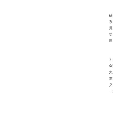
三
确
系
贯
功
世
欧
为
全
为
求
义
一