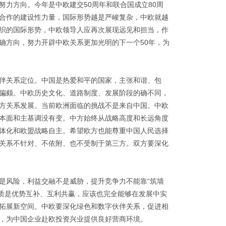
力方向。今年是中欧建交50周年和联合国成立80周
合作的建设性力量，国际形势越是严峻复杂，中欧就越
织的国际形势，中欧领导人应再次展现远见和担当，作
确方向，努力开辟中欧关系更加光明的下一个50年，为
伴关系定位。中国是热爱和平的国家，主张和谐、包
偏颇。中欧历史文化、道路制度、发展阶段的确不同，
方关系发展。当前欧洲面临的挑战不是来自中国。中欧
本面和主基调没有变。中方始终从战略高度和长远角度
体化和欧盟战略自主。希望欧方也能尊重中国人民选择
关系不针对、不依附、也不受制于第三方。双方要深化
风险，利益交融不是威胁，提升竞争力不能靠“筑墙
本质是优势互补、互利共赢，应该也完全能够在发展中实
拓展新空间。中欧要深化绿色和数字伙伴关系，促进相
，为中国企业赴欧投资兴业提供良好营商环境。