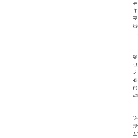
异
年
要
出
世
习
容
但
之
看
的
战
二
设
现
互