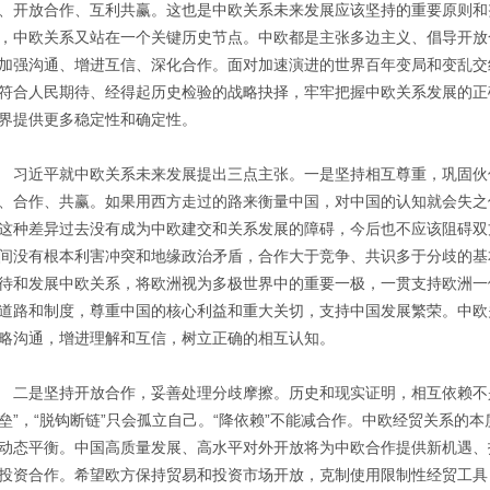
、开放合作、互利共赢。这也是中欧关系未来发展应该坚持的重要原则和努
，中欧关系又站在一个关键历史节点。中欧都是主张多边主义、倡导开放
加强沟通、增进互信、深化合作。面对加速演进的世界百年变局和变乱交
符合人民期待、经得起历史检验的战略抉择，牢牢把握中欧关系发展的正
界提供更多稳定性和确定性。
近平就中欧关系未来发展提出三点主张。一是坚持相互尊重，巩固伙
、合作、共赢。如果用西方走过的路来衡量中国，对中国的认知就会失之
这种差异过去没有成为中欧建交和关系发展的障碍，今后也不应该阻碍双
间没有根本利害冲突和地缘政治矛盾，合作大于竞争、共识多于分歧的基
待和发展中欧关系，将欧洲视为多极世界中的重要一极，一贯支持欧洲一
道路和制度，尊重中国的核心利益和重大关切，支持中国发展繁荣。中欧
略沟通，增进理解和互信，树立正确的相互认知。
是坚持开放合作，妥善处理分歧摩擦。历史和现实证明，相互依赖不是
垒”，“脱钩断链”只会孤立自己。“降依赖”不能减合作。中欧经贸关系的
动态平衡。中国高质量发展、高水平对外开放将为中欧合作提供新机遇、
投资合作。希望欧方保持贸易和投资市场开放，克制使用限制性经贸工具