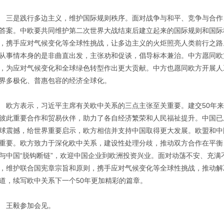
是践行多边主义，维护国际规则秩序。面对战争与和平、竞争与合作
答案。中欧要共同维护第二次世界大战结束后建立起来的国际规则和国际
，携手应对气候变化等全球性挑战，让多边主义的火炬照亮人类前行之路
从事情本身的是非曲直出发，主张劝和促谈，倡导标本兼治。中方愿同欧
，为应对气候变化和全球绿色转型作出更大贡献。中方也愿同欧方开展人
界多极化、普惠包容的经济全球化。
方表示，习近平主席有关欧中关系的三点主张至关重要。建交50年来
彼此重要合作和贸易伙伴，助力了各自经济繁荣和人民福祉提升。中国已
球震撼，给世界重要启示，欧方相信并支持中国取得更大发展。欧盟和中
重要。欧方致力于深化欧中关系，建设性处理分歧，推动双方合作在平衡
与中国“脱钩断链”，欢迎中国企业到欧洲投资兴业。面对动荡不安、充
，维护联合国宪章宗旨和原则，携手应对气候变化等全球性挑战，推动解
道，续写欧中关系下一个50年更加精彩的篇章。
王毅参加会见。