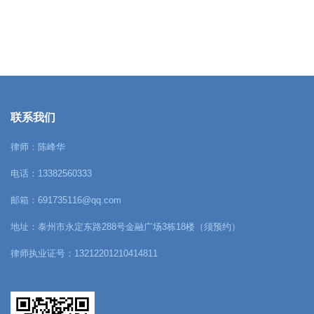
联系我们
律师：陈峰华
电话：13382560333
邮箱：691735116@qq.com
地址：泰州市永定东路288号金融广场3栋18楼（须预约）
律师执业证号：13212201210414811