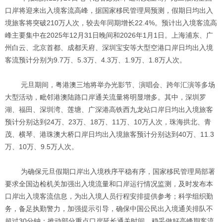
口岸将迎来出入境客流高峰，据国家移民管理局预测，假期日均出入
境旅客将突破210万人次，较去年同期增长22.4%。预计出入境客流高
峰主要集中在2025年12月31日晚间和2026年1月1日。上海浦东、广
州白云、北京首都、成都天府、深圳宝安等大型空港口岸日均出入境
客流预计分别为9.7万、5.3万、4.3万、1.9万、1.8万人次。
元旦期间，粤港澳三地将举办光影节、演唱会、跨年汇演等多场
大型活动，毗邻港澳陆路口岸通关流量将明显增多。其中，深圳罗
湖、福田、深圳湾、莲塘、广深港高铁西九龙站口岸日均出入境旅客
预计分别达到24万、23万、18万、11万、10万人次，珠海拱北、青
茂、横琴、港珠澳大桥口岸日均出入境旅客预计分别达到40万、11.3
万、10万、9.5万人次。
为确保元旦假期口岸出入境秩序平稳有序，国家移民管理局部署
要求全国边检机关加强出入境流量和口岸运行情况监测，及时发布本
口岸出入境客流信息，为出入境人员行程安排提供参考；科学组织勤
务，备足执勤警力，加强提示引导，确保中国公民出入境通关排队不
超过30分钟；推动部分重点口岸延长通关时间，稳妥做好高峰期客流